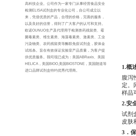
高科技企业。公司作为一家专门从事经营食品安全
检测ELISA试剂盒的专业化公司，自公司成立以
来，凭借优质的产品，合理的价格，完善的服务，
以及良好的信誉，得到了广大客户的认可和支持。
欧诺OUNUO生产及代理用于检测兽药残留类、霉
菌毒素类、维生素类、海藻毒素类、激素类、工业
污染物类、农药残留类等酶联免疫试剂盒，胶体金
试纸条。旨在有效保证实验室产品质量，为客户提
供优质服务。我司现已成为：美国ABRaxis、美国
HELICA，美国BIOO,美国BIOSTONE，英国朗道等
1.概
进口品牌试剂盒特约优秀代理商。
腹泻
定。
样品
2.
试剂
皮肤
3．