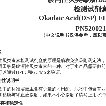
检测试剂
Okadaic Acid(DSP) EL
PN520021
（中文说明书仅供参考，应以
述
性贝类毒素检测试剂盒的原理是酶联免疫吸附测定法，
冈田酸是腹泻性贝类毒素的一种。对于水产品需要做前
可以通过
HPLC和GC/MS来验证。
安全性说明书
盒中的标准溶液里含有少量的
冈田酸。底物中包含有四
和粘膜与终止液接触，如果不小心接触了请马上用水冲
保存和稳定性