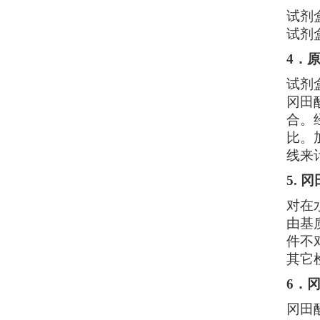
试剂
试剂
4．
试剂
冈田
合。
比。
线来
5.
冈
对在
由基
件不
其它
6．
冈田