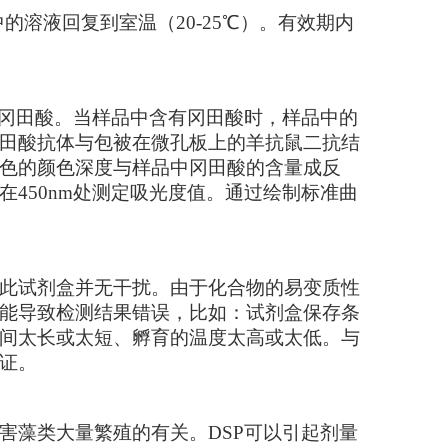
中的溶液回复到室温（
20-25
℃）。有效期内
识别冈田酸。当样品中含有冈田酸时，样品中的
田酸抗体与包被在微孔板上的羊抗鼠二抗结
色的颜色深度与样品中冈田酸的含量成反
450nm处测定吸光度值。通过绘制标准曲
此试剂盒并无干扰。由于化合物的易变质性
能导致检测结果错误，比如：试剂盒保存条
间太长或太短、孵育的温度太高或太低。与
证。
害
藻类大量繁殖
的有关。
DSP可以引起剂量