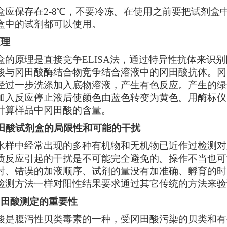
盒应保存在
2-8
℃
，不要冷冻。在使用之前要把试剂盒
盒中的试剂都可以使用。
原理
盒的原理是直接竞争
ELISA法，通过特异性抗体来
酸与冈田酸酶结合物竞争结合溶液中的冈田酸抗体。冈
经过一步洗涤加入底物溶液，产生有色反应。产生的绿
加入反应停止液后使颜色由蓝色转变为黄色。用酶标仪在
计算样品中冈田酸的含量。
田酸
试剂盒的局限性和可能的干扰
水样中经常出现的多种有机物和无机物已近作过检测对
质反应引起的干扰是不可能完全避免的。
操作不当也可
对、错误的加液顺序、试剂的量没有加准确、孵育的时
检测方法一样对阳性结果要求通过其它传统的方法来验
冈田酸测定的重要性
酸是腹泻性贝类毒素的一种，受冈田酸污染的贝类和有