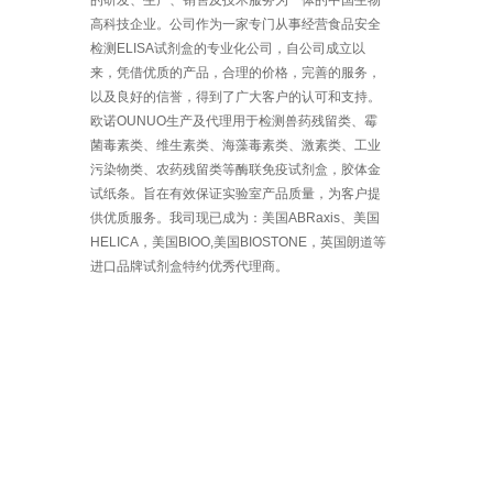
的研发、生产、销售及技术服务为一体的中国生物
高科技企业。公司作为一家专门从事经营食品安全
检测ELISA试剂盒的专业化公司，自公司成立以
来，凭借优质的产品，合理的价格，完善的服务，
以及良好的信誉，得到了广大客户的认可和支持。
欧诺OUNUO生产及代理用于检测兽药残留类、霉
菌毒素类、维生素类、海藻毒素类、激素类、工业
污染物类、农药残留类等酶联免疫试剂盒，胶体金
试纸条。旨在有效保证实验室产品质量，为客户提
供优质服务。我司现已成为：美国ABRaxis、美国
HELICA，美国BIOO,美国BIOSTONE，英国朗道等
进口品牌试剂盒特约优秀代理商。